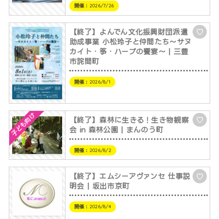
開催：
2026/7/26
【終了】よんでん文化振興財団派遣
♡
助成事業 小松玲子と仲間たち～サヌ
カイト・筝・ハープの饗宴～ | 三豊
市詫間町
開催：
2026/8/1
子ども向け
【終了】森林に生きる！生き物観察
♡
会 in 森林公園 | まんのう町
開催：
2026/8/2
【終了】エムシーアヴァンセ 仕事説
♡
明会 | 坂出市京町
開催：
2026/8/4