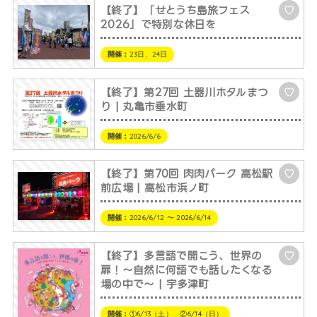
【終了】「せとうち島旅フェス
♡
2026」で特別な休日を
開催：
23日、24日
【終了】第27回 土器川ホタルまつ
♡
り | 丸亀市垂水町
開催：
2026/6/6
【終了】第70回 肉肉パーク 高松駅
♡
前広場 | 高松市浜ノ町
開催：
2026/6/12 〜 2026/6/14
【終了】多言語で開こう、世界の
♡
扉！～自然に何語でも話したくなる
場の中で～ | 宇多津町
開催：
①6/13（土） ②6/14（日）