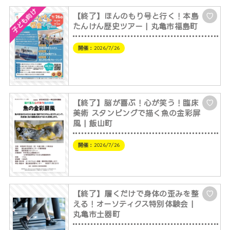
子ども向け
【終了】ほんのもり号と行く！本島
♡
たんけん歴史ツアー | 丸亀市福島町
開催：
2026/7/26
【終了】脳が喜ぶ！心が笑う！臨床
♡
美術 スタンピングで描く魚の金彩屏
風 | 飯山町
開催：
2026/7/26
【終了】履くだけで身体の歪みを整
♡
える！オーソティクス特別体験会 |
丸亀市土器町