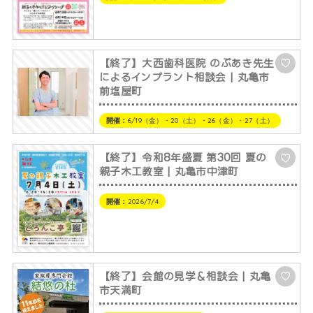
【終了】大西歯科医院 のぶあき先生
♡
によるインプラント相談会 | 丸亀市
前塩屋町
開催：
6/19（金）・20（土）・26（金）・27（土）
【終了】令和8年盛夏 第30回 夏の
♡
親子木工教室 | 丸亀市中津町
開催：
2026/7/4
【終了】会館の見学＆相談会 | 丸亀
♡
市天満町