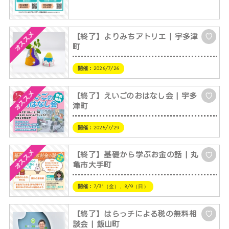
オススメ
【終了】よりみちアトリエ | 宇多津
♡
町
開催：
2026/7/26
オススメ
【終了】えいごのおはなし会 | 宇多
♡
津町
開催：
2026/7/29
オススメ
【終了】基礎から学ぶお金の話 | 丸
♡
亀市大手町
開催：
7/31（金）、8/9（日）
【終了】はらっチによる税の無料相
♡
談会 | 飯山町