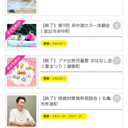
子ども向け
【終了】第9回 府中湖カヌー体験会
♡
| 坂出市府中町
開催：
2026/8/2
子ども向け
【終了】プチ出前児童館 おはなし会
♡
と夏まつり | 綾歌町
開催：
2026/8/5
【終了】相続対策無料相談会 | 丸亀
♡
市柞原町
開催：
①8/6（木）②8/9（日）