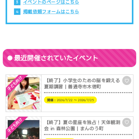
イベントのページはこちら
掲載依頼フォームはこちら
最近開催されていたイベント
子ども向け
【終了】小学生のための脳を鍛える
♡
夏期講習 | 善通寺市木徳町
開催：
2026/7/22 〜 2026/7/25
子ども向け
【終了】夏の星座を独占！天体観測
♡
会 in 森林公園 | まんのう町