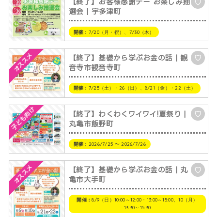
【終了】お客様感謝デー お楽しみ抽
♡
選会 | 宇多津町
開催：
7/20（月・祝）、7/30（木）
オススメ
【終了】基礎から学ぶお金の話 | 観
♡
音寺市観音寺町
開催：
7/25（土）・26（日）、8/21（金）・22（土）
子ども向け
【終了】わくわくワイワイ!夏祭り |
♡
丸亀市飯野町
開催：
2026/7/25 〜 2026/7/26
オススメ
【終了】基礎から学ぶお金の話 | 丸
♡
亀市大手町
開催：
8/9（日）10:00～12:00・13:00～15:00、10（月）
13:30～15:30