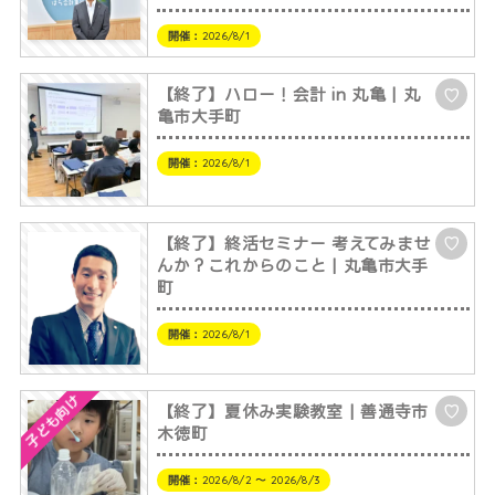
開催：
2026/8/1
【終了】ハロー！会計 in 丸亀 | 丸
♡
亀市大手町
開催：
2026/8/1
【終了】終活セミナー 考えてみませ
♡
んか？これからのこと | 丸亀市大手
町
開催：
2026/8/1
子ども向け
【終了】夏休み実験教室 | 善通寺市
♡
木徳町
開催：
2026/8/2 〜 2026/8/3