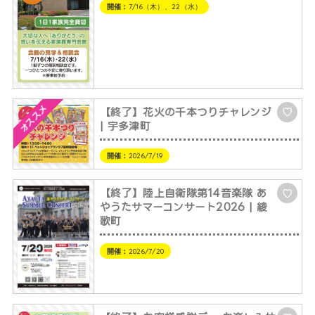
開催：
7/16（木）、22（水）
オススメ
【終了】花火の千本つりチャレンジ
♡
| 宇多津町
開催：
2026/7/19
【終了】陸上自衛隊第14音楽隊 あ
♡
やうたサマーコンサート2026 | 綾
歌町
開催：
2026/7/20