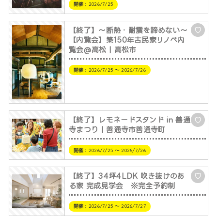
開催：
2026/7/25
【終了】～断熱・耐震を諦めない～
♡
【内覧会】築150年古民家リノベ内
覧会@高松 | 高松市
開催：
2026/7/25 〜 2026/7/26
【終了】レモネードスタンド in 善通
♡
寺まつり | 善通寺市善通寺町
開催：
2026/7/25 〜 2026/7/26
【終了】34坪4LDK 吹き抜けのあ
♡
る家 完成見学会 ※完全予約制
開催：
2026/7/25 〜 2026/7/27