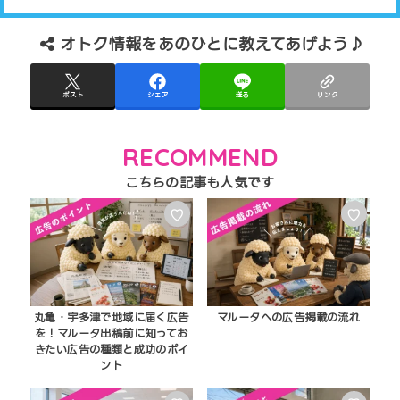
オトク情報をあのひとに教えてあげよう♪
ポスト
シェア
送る
リンク
RECOMMEND
♡
♡
丸亀・宇多津で地域に届く広告
マルータへの広告掲載の流れ
を！マルータ出稿前に知ってお
きたい広告の種類と成功のポイ
ント