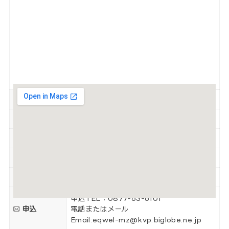
参加費
2,750円
定員
−
対象
小学生対象（申込先着順）
駐車場
有
TEL
0877-63-6101
申込TEL：
0877-63-6101
申込
電話またはメール
Email:eqwel-mz@kvp.biglobe.ne.jp