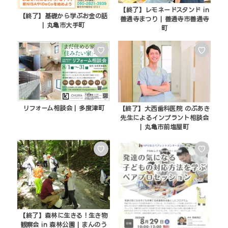
【終了】レモネードスタンド in
【終了】基礎から学ぶお金の話
善通寺まつり | 善通寺市善通寺
| 丸亀市大手町
町
♡
♡
リフォーム相談会 | 多度津町
【終了】大西歯科医院 のぶあき
先生によるインプラント相談会
| 丸亀市前塩屋町
♡
♡
【終了】森林に生きる！生き物
観察会 in 森林公園 | まんのう