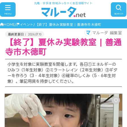
丸亀・宇多津 地域みっちゃく生活情報サイト
MENU
SEARCH
HOME
イベント
【終了】夏休み実験教室 | 善通寺市木徳町
マルータ 編集室
2026.07.10
【終了】夏休み実験教室 | 善通
寺市木徳町
小学生を対象に実験教室を開催します。各日①エネルギーの
ひみつ（1年生対象）②ミラートレイン（2年生対象）③ギタ
ーを作ろう（3・4年生対象）④確率のしくみ（5・6年生対
象）。筆記用具を持参してください。
♡