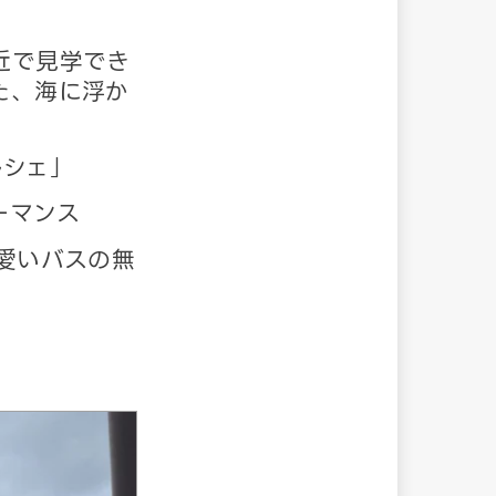
近で見学でき
た、海に浮か
ルシェ」
ーマンス
愛いバスの無