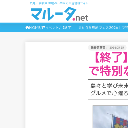
丸亀・宇多津 地域みっちゃく生活情報サイト
HOME
イベント
【終了】「せとうち島旅フェス2026」で
2026.05.25
【終了
で特別
島々と学び未
グルメで心躍