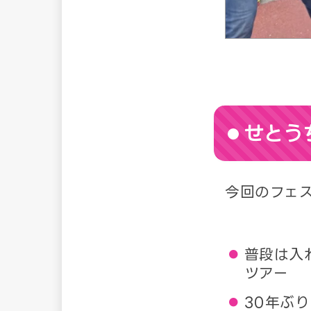
せとう
今回のフェ
普段は入
ツアー
30年ぶ