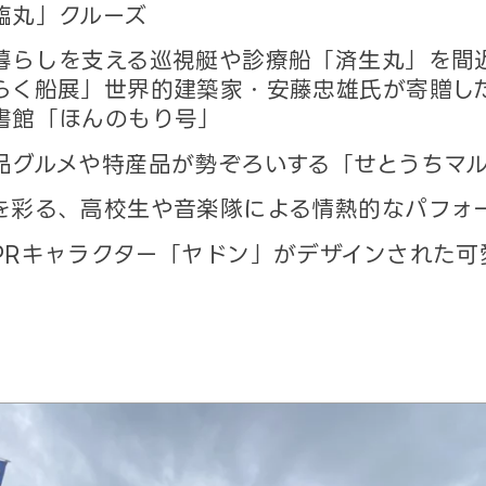
臨丸」クルーズ
暮らしを支える巡視艇や診療船「済生丸」を間
らく船展」世界的建築家・安藤忠雄氏が寄贈し
書館「ほんのもり号」
品グルメや特産品が勢ぞろいする「せとうちマ
を彩る、高校生や音楽隊による情熱的なパフォ
PRキャラクター「ヤドン」がデザインされた可