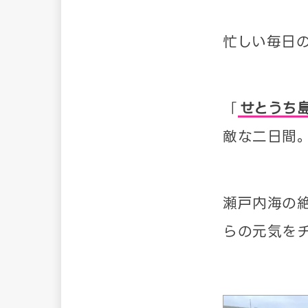
忙しい毎日
「
せとうち島
敵な二日間
瀬戸内海の
らの元気を