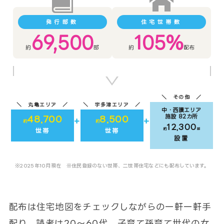
発行部数
住宅世帯数
69,500
105%
約
部
約
配布
その他
丸亀エリア
宇多津エリア
中・西讃エリア
施設 82カ所
48,700
8,500
+
+
約
約
12,300
約
部
世帯
世帯
設置
※2025年10月現在 ※住民登録のない世帯、二世帯住宅などにも配布しています。
配布は住宅地図をチェックしながらの一軒一軒手
配り。読者は20〜60代、子育て孫育て世代の女