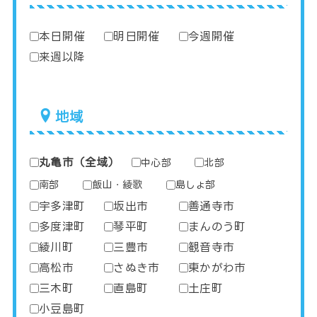
本日開催
明日開催
今週開催
来週以降
地域
丸亀市（全域）
中心部
北部
南部
飯山・綾歌
島しょ部
宇多津町
坂出市
善通寺市
多度津町
琴平町
まんのう町
綾川町
三豊市
観音寺市
高松市
さぬき市
東かがわ市
三木町
直島町
土庄町
小豆島町