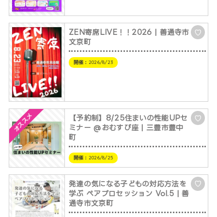
ZEN寄席LIVE！！2026 | 善通寺市
♡
文京町
開催：
2026/8/23
オススメ
【予約制】8/25住まいの性能UPセ
♡
ミナー @おむすび座 | 三豊市豊中
町
開催：
2026/8/25
発達の気になる子どもの対応方法を
♡
学ぶ ペアプロセッション Vol.5 | 善
通寺市文京町