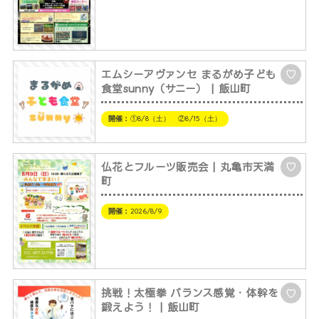
エムシーアヴァンセ まるがめ子ども
♡
食堂sunny（サニー） | 飯山町
開催：
①8/8（土） ②8/15（土）
仏花とフルーツ販売会 | 丸亀市天満
♡
町
開催：
2026/8/9
挑戦！太極拳 バランス感覚・体幹を
♡
鍛えよう！ | 飯山町