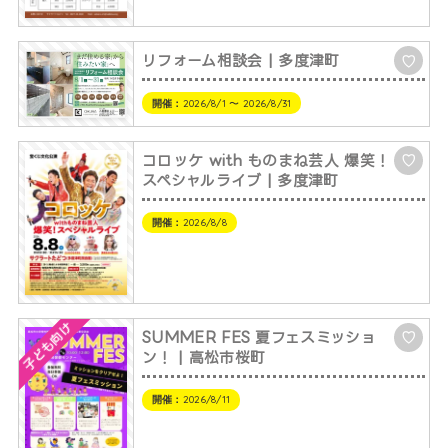
リフォーム相談会 | 多度津町
♡
開催：
2026/8/1 〜 2026/8/31
コロッケ with ものまね芸人 爆笑！
♡
スペシャルライブ | 多度津町
開催：
2026/8/8
子ども向け
SUMMER FES 夏フェスミッショ
♡
ン！ | 高松市桜町
開催：
2026/8/11