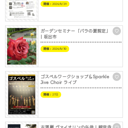
開催：
2026/8/29
ガーデンセミナー「バラの夏剪定」
♡
| 坂出市
開催：
2026/8/30
ゴスペルワークショップ＆Sparkle
♡
Jive Choir ライブ
開催：
27日
古澤巖 ヴァイオリンの午後 | 観音寺
♡