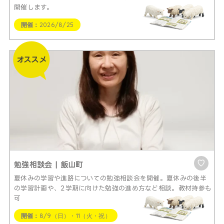
開催します。
開催：
2026/8/25
♡
勉強相談会 | 飯山町
夏休みの学習や進路についての勉強相談会を開催。夏休みの後半
の学習計画や、2学期に向けた勉強の進め方など相談。教材持参も
可
開催：
8/9（日）・11（火・祝）