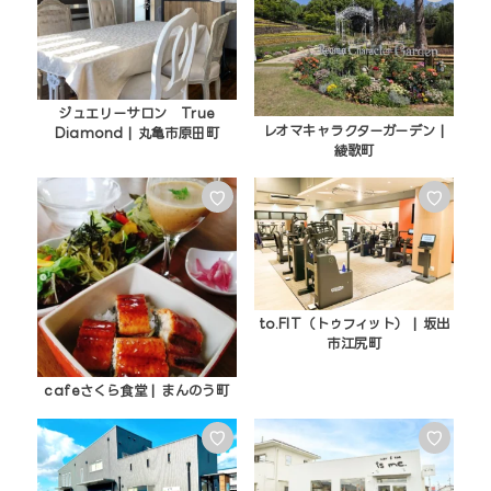
ジュエリーサロン True
レオマキャラクターガーデン |
Diamond | 丸亀市原田町
綾歌町
♡
♡
to.FIT（トゥフィット） | 坂出
市江尻町
cafeさくら食堂 | まんのう町
♡
♡