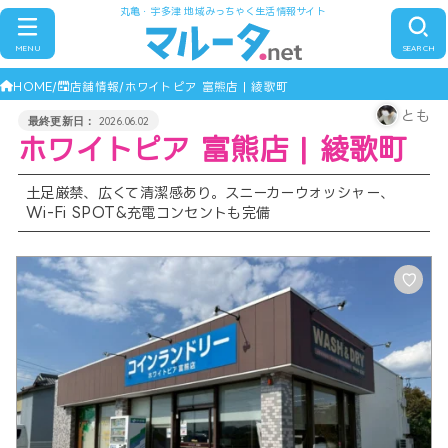
丸亀・宇多津 地域みっちゃく生活情報サイト
MENU
SEARCH
HOME
店舗情報
ホワイトピア 富熊店 | 綾歌町
とも
2026.06.02
ホワイトピア 富熊店 | 綾歌町
土足厳禁、広くて清潔感あり。スニーカーウォッシャー、
Wi-Fi SPOT&充電コンセントも完備
♡