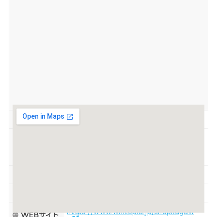
営業時間
5:00～23:00
定休日
無休
駐車場
有
喫煙
禁煙
支払い方法
現金
https://www.whitopia.jp/shopkagaw
WEBサイト