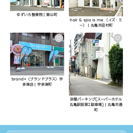
ゆずいろ整骨院 | 飯山町
hair & spa is me.（イズ・ミ
ー） | 丸亀市田村町
♡
♡
brand+（ブランドプラス）宇
多津店 | 宇多津町
京極パーキング(スーパーホテル
丸亀駅前第2駐車場) | 丸亀市通
町