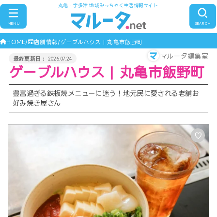
丸亀・宇多津 地域みっちゃく生活情報サイト
MENU
SEARCH
HOME
店舗情報
ゲーブルハウス | 丸亀市飯野町
マルータ編集室
2026.07.24
ゲーブルハウス | 丸亀市飯野町
豊富過ぎる鉄板焼メニューに迷う！地元民に愛される老舗お
好み焼き屋さん
♡