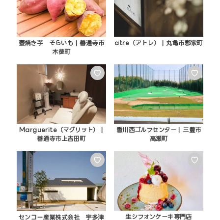
壺焼き芋 そらいも | 善通寺市
atre（アトレ） | 丸亀市郡家町
木徳町
♡
♡
Marguerite（マグリット） |
香川西ゴルフセンター | 三豊市
善通寺市上吉田町
高瀬町
♡
♡
生シフォンケーキ専門店
センコー産業株式会社 宇多津