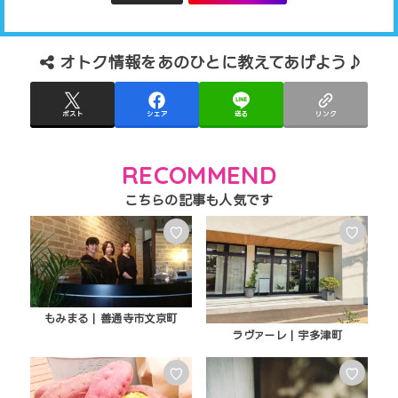
オトク情報をあのひとに教えてあげよう♪
ポスト
シェア
送る
リンク
RECOMMEND
♡
♡
もみまる | 善通寺市文京町
ラヴァーレ | 宇多津町
♡
♡