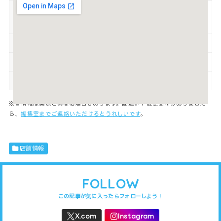
土日祝11:00～21:00（L.O.20:30） 平日
営業時間
昼11:00～15:00（月～14:00）、夜16:30
～21:00（L.O.20:30）
定休日
火（祝日は営業・振替休有）
駐車場
有
喫煙
禁煙
※各情報は実際と異なる場合があります。間違いや変更箇所がありました
ら、
編集室までご連絡いただけるとうれしいです
。
店舗情報
FOLLOW