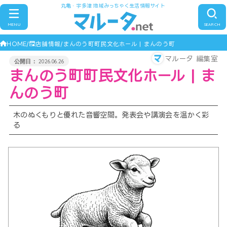
丸亀・宇多津 地域みっちゃく生活情報サイト
MENU
SEARCH
HOME
店舗情報
まんのう町町民文化ホール | まんのう町
マルータ 編集室
2026.06.26
まんのう町町民文化ホール | ま
んのう町
木のぬくもりと優れた音響空間。発表会や講演会を温かく彩
る