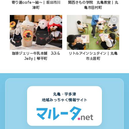
寄り道cafe～紬～ | 坂出市川
関西きもの学院 丸亀教室 | 丸
津町
亀市田村町
♡
♡
珈琲ジェリー牛乳本舗 JiJi＆
リトルアインシュタイン | 丸亀
Jelly | 琴平町
市土居町
丸亀・宇多津
地域みっちゃく情報サイト