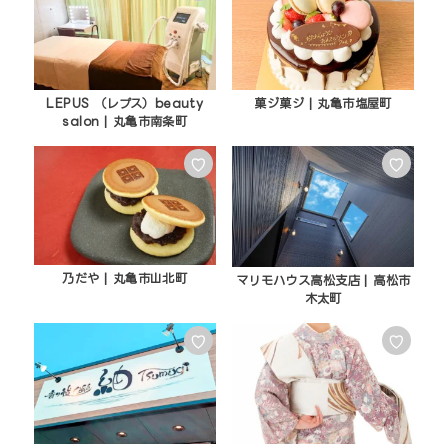
LEPUS （レプス）beauty
菓ジ菓ジ | 丸亀市塩屋町
salon | 丸亀市南条町
♡
♡
乃だや | 丸亀市山北町
マリモハウス高松支店 | 高松市
木太町
♡
♡