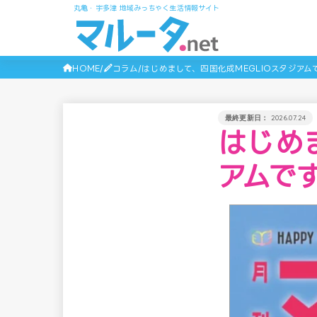
丸亀・宇多津 地域みっちゃく生活情報サイト
HOME
コラム
はじめまして、四国化成MEGLIOスタジアム
2026.07.24
はじめ
アムで