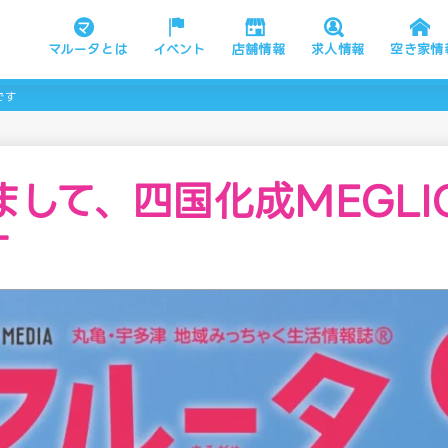
マルータとは
イベント
店舗情報
求人情報
空き家情
です
まして、四国化成MEGLI
す