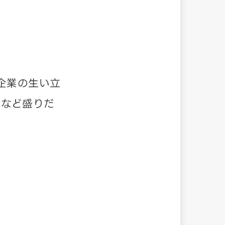
。
企業の生い立
ーなど盛りだ