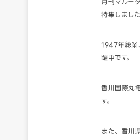
月刊マルータ
特集しまし
1947年総
躍中です。
香川国際丸
す。
また、香川県