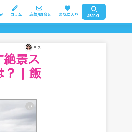
報
コラム
応募/問合せ
お気に入り
SEARCH
ヨス
す絶景ス
 | 飯
♡