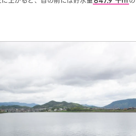
上に上がると、目の前には貯水量
847.9 千㎥
の