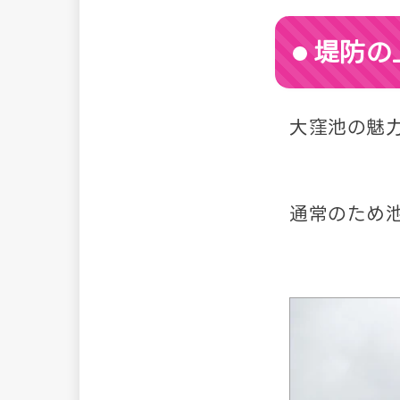
堤防の
大窪池の魅
通常のため