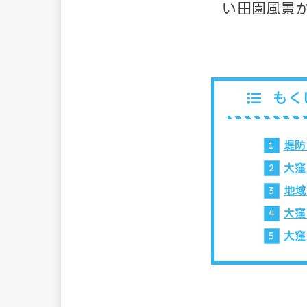
い田園風景
もく
堤防
大窪
地域
大窪
大窪