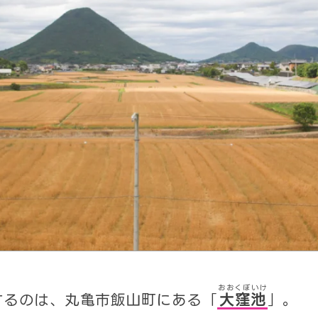
おおくぼいけ
するのは、丸亀市飯山町にある「
大窪池
」。