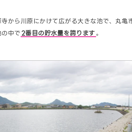
軍寺から川原にかけて広がる大きな池で、丸亀市
池の中で
2番目の貯水量を誇ります
。