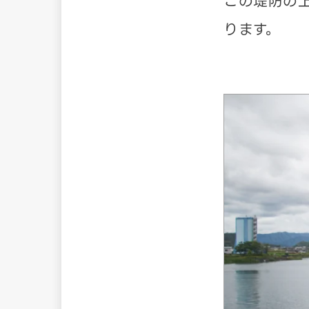
この堤防の
ります。