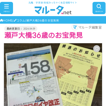
丸亀・宇多津 地域みっちゃく生活情報サイト
MENU
SEARCH
HOME
コラム
瀬戸大橋36歳のお宝発見
マルータ編集室
2026.04.09
瀬戸大橋36歳のお宝発見
♡