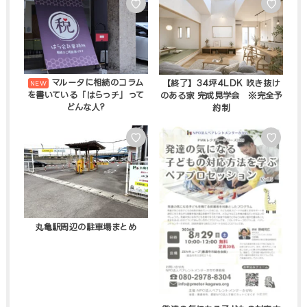
♡
♡
マルータに相続のコラム
【終了】34坪4LDK 吹き抜け
を書いている「はらっチ」って
のある家 完成見学会 ※完全予
どんな人?
約制
♡
♡
丸亀駅周辺の駐車場まとめ