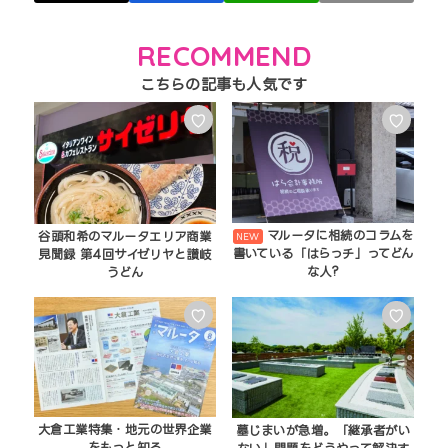
RECOMMEND
♡
♡
マルータに相続のコラムを
谷頭和希のマルータエリア商業
書いている「はらっチ」ってどん
見聞録 第4回サイゼリヤと讃岐
な人?
うどん
♡
♡
大倉工業特集・地元の世界企業
墓じまいが急増。「継承者がい
をもっと知る