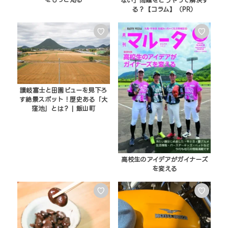
ない」問題をどうやって解決す
る？【コラム】（PR）
♡
♡
讃岐富士と田園ビューを見下ろ
す絶景スポット！歴史ある「大
窪池」とは？ | 飯山町
高校生のアイデアがガイナーズ
を変える
♡
♡