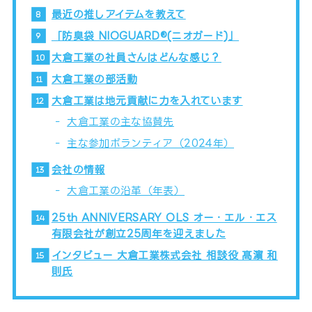
最近の推しアイテムを教えて
「防臭袋 NIOGUARD®(ニオガード)」
大倉工業の社員さんはどんな感じ？
大倉工業の部活動
大倉工業は地元貢献に力を入れています
大倉工業の主な協賛先
主な参加ボランティア（2024年）
会社の情報
大倉工業の沿革（年表）
25th ANNIVERSARY OLS オー・エル・エス
有限会社が創立25周年を迎えました
インタビュー 大倉工業株式会社 相談役 髙濵 和
則氏