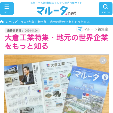
丸亀・宇多津 地域みっちゃく生活情報サイト
MENU
SEARCH
HOME
コラム
大倉工業特集・地元の世界企業をもっと知る
マルータ編集室
2026.04.26
大倉工業特集・地元の世界企業
をもっと知る
♡