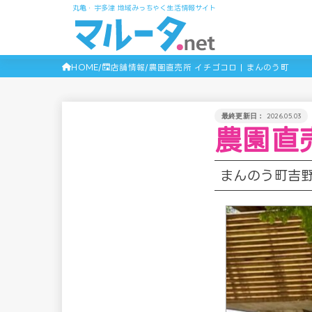
丸亀・宇多津 地域みっちゃく生活情報サイト
HOME
店舗情報
農園直売所 イチゴコロ | まんのう町
2026.05.03
農園直売
まんのう町吉