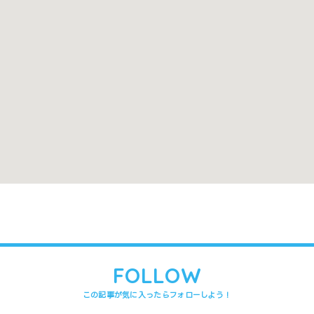
有
禁煙
Instagram
と異なる場合があります。間違いや変更箇所がありましたら、
うれしいです
。
FOLLOW