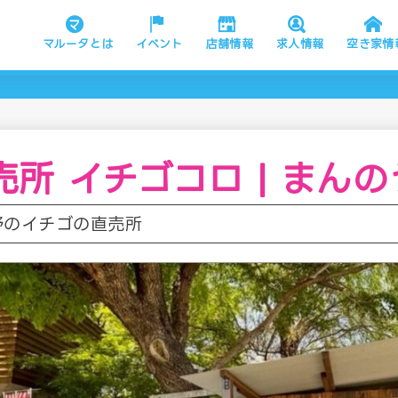
マルータとは
イベント
店舗情報
求人情報
空き家情
所 イチゴコロ | まん
野のイチゴの直売所