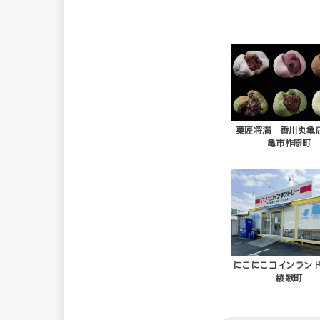
菓匠将満 香川丸亀店 
亀市柞原町
にこにこコインランド
綾歌町