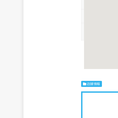
駐車場
喫煙
SNS
※各情報は実際
絡いただけると
店舗情報