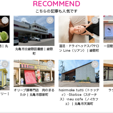
RECOMMEND
♡
♡
♡
| 丸
温活・ドライヘッドスパサロ
一豆瞠
丸亀市立綾歌図書館 | 綾歌
ン Line（リアン） | 綾歌町
町
♡
♡
♡
オリーブ豚専門店 肉のまる
hairmake tutti（トゥッテ
ラ
リー |
たか | 丸亀市郡家町
ィ）･Statice（スターチ
ス）･neu cafe（ノイカフ
ェ） | 丸亀市天満町