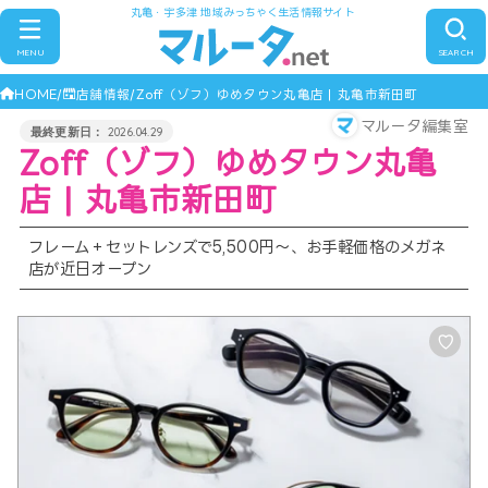
丸亀・宇多津 地域みっちゃく生活情報サイト
MENU
SEARCH
HOME
店舗情報
Zoff（ゾフ）ゆめタウン丸亀店 | 丸亀市新田町
マルータ編集室
2026.04.29
Zoff（ゾフ）ゆめタウン丸亀
店 | 丸亀市新田町
フレーム＋セットレンズで5,500円～、お手軽価格のメガネ
店が近日オープン
♡