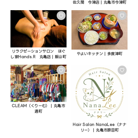
佐久間 今津店 | 丸亀市今津町
♡
♡
リラクゼーションサロン ほぐ
やよいキッチン | 多度津町
し家Hands.R 丸亀店 | 飯山町
♡
♡
CLEAM（くりーむ） | 丸亀市
通町
Hair Salon NanaLee（ナナ
リー） | 丸亀市原田町