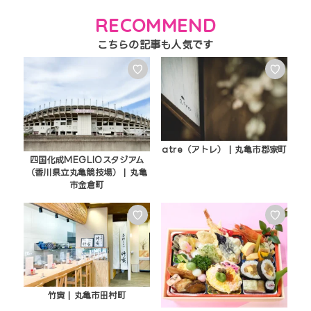
RECOMMEND
♡
♡
atre（アトレ） | 丸亀市郡家町
四国化成MEGLIOスタジアム
（香川県立丸亀競技場） | 丸亀
市金倉町
♡
♡
竹寅 | 丸亀市田村町