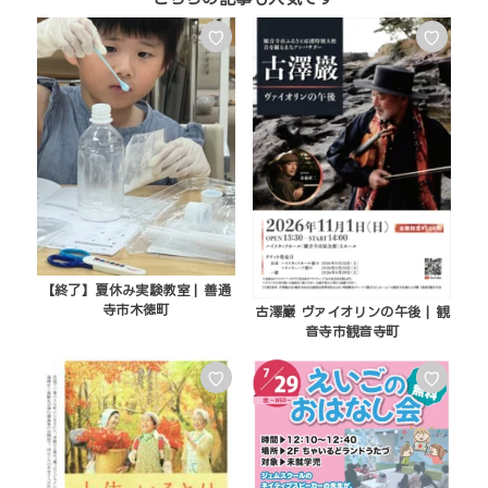
♡
♡
【終了】夏休み実験教室 | 善通
寺市木徳町
古澤巖 ヴァイオリンの午後 | 観
音寺市観音寺町
♡
♡