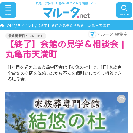
丸亀・宇多津 地域みっちゃく生活情報サイト
MENU
SEARCH
HOME
イベント
【終了】会館の見学＆相談会 | 丸亀市天満町
マルータ 編集室
2026.07.10
【終了】会館の見学＆相談会 |
丸亀市天満町
11年目を迎えた家族葬専門会館「結悠の杜」で、1日1家族完
全貸切の空間を体感しながら不安を個別でじっくり相談でき
る見学会。
♡