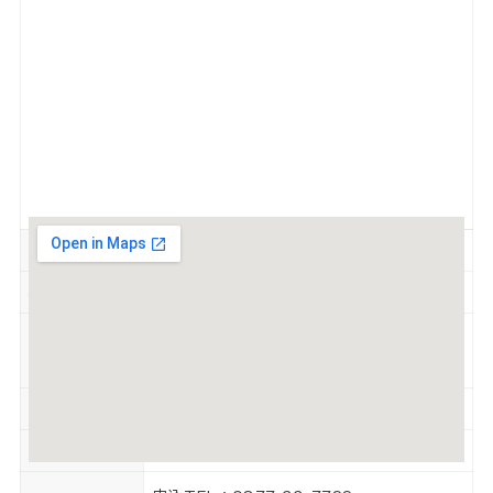
参加費
無料
定員
−
家族葬について詳しく知りたい方、事前に
対象
相談しておきたい方（多度津や善通寺からの
相談もOK）
駐車場
有
TEL
0877-22-7799