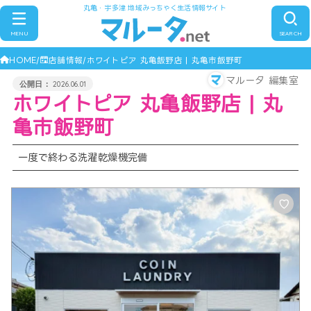
丸亀・宇多津 地域みっちゃく生活情報サイト
MENU
SEARCH
HOME
店舗情報
ホワイトピア 丸亀飯野店 | 丸亀市飯野町
マルータ 編集室
2026.06.01
ホワイトピア 丸亀飯野店 | 丸
亀市飯野町
一度で終わる洗濯乾燥機完備
♡