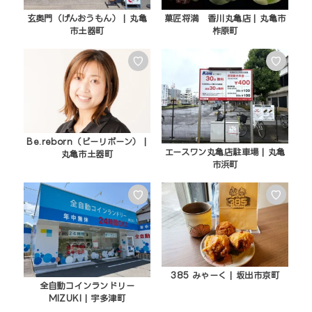
玄奥門（げんおうもん） | 丸亀
菓匠将満 香川丸亀店 | 丸亀市
市土器町
柞原町
♡
♡
Be.reborn（ビーリボーン） |
エースワン丸亀店駐車場 | 丸亀
丸亀市土器町
市浜町
♡
♡
385 みゃーく | 坂出市京町
全自動コインランドリー
MIZUKI | 宇多津町