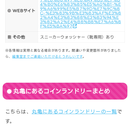
4%B0%E6%83%85%E5%A0%B1-%E
9%A6%99%E5%B7%9D%E7%9C%8
WEBサイト
C-%E3%83%9B%E3%83%AF%E3%8
2%A4%E3%83%88%E3%83%94%E
3%82%A2%E4%B8%B8%E7%A6%8
F%E5%BA%97
その他
スニーカーウォッシャー（靴専用）あり
※各情報は実際と異なる場合があります。間違いや変更箇所がありました
ら、
編集室までご連絡いただけるとうれしいです
。
丸亀にあるコインランドリーまとめ
こちらは、
丸亀にあるコインランドリーの一覧
で
す。