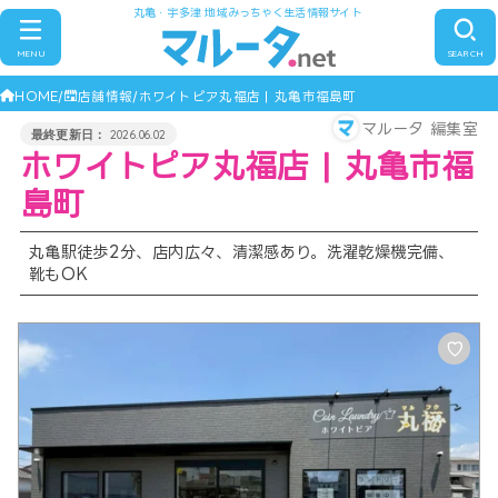
丸亀・宇多津 地域みっちゃく生活情報サイト
MENU
SEARCH
HOME
店舗情報
ホワイトピア丸福店 | 丸亀市福島町
マルータ 編集室
2026.06.02
ホワイトピア丸福店 | 丸亀市福
島町
丸亀駅徒歩2分、店内広々、清潔感あり。洗濯乾燥機完備、
靴もOK
♡