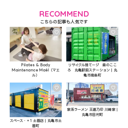
RECOMMEND
♡
♡
Pilates & Body
リサイクル捨てージ 森のここ
Maintenance Maél（マエ
ろ 丸亀駅前ステーション | 丸
ル）
亀市南条町
♡
♡
家系ラーメン 王道乃印 川﨑家 |
丸亀市田村町
スペース・＋1 土器店 | 丸亀市土
器町