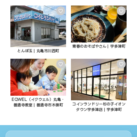
♡
♡
青春のおそばやさん | 宇多津町
とんぼ玉 | 丸亀市川西町
♡
♡
EQWEL（イクウェル）丸亀・
コインランドリー杉の子イオン
善通寺教室 | 善通寺市木徳町
タウン宇多津店 | 宇多津町