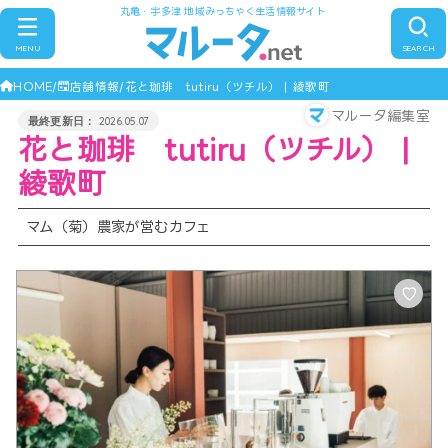
丸亀・宇多津 地域みっちゃく生活情報サイト
MENU
SEARCH
HOME
店舗情報
花と珈琲 tutiru（ツチル） | 綾歌町
マルータ編集室
2026.05.07
花と珈琲 tutiru（ツチル） |
綾歌町
マム（菊）農家が営むカフェ
♡