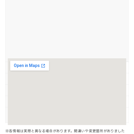
営業時間
10:00～17:00（L.O.16:30）
定休日
火、祝
駐車場
有
喫煙
禁煙
SNS
Instagram
※各情報は実際と異なる場合があります。間違いや変更箇所がありました