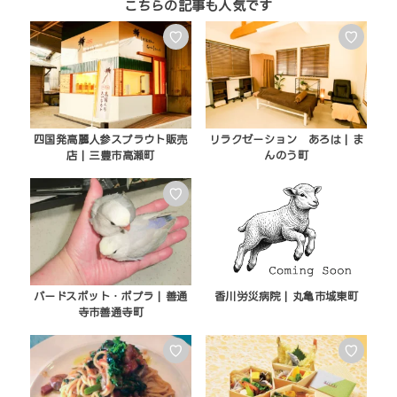
♡
♡
四国発高麗人参スプラウト販売
リラクゼーション あろは | ま
店 | 三豊市高瀬町
んのう町
♡
バードスポット・ポプラ | 善通
香川労災病院 | 丸亀市城東町
寺市善通寺町
♡
♡