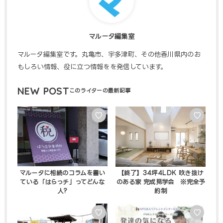
マルータ編集室
マルータ編集室です。丸亀市、宇多津町、その他香川県内のお
もしろい情報、役に立つ情報をを発信しています。
NEW POST
♡
♡
マルータに相続のコラムを書い
【終了】34坪4LDK 吹き抜け
ている「はらっチ」ってどんな
のある家 完成見学会 ※完全予
人?
約制
♡
♡