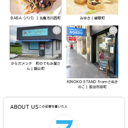
BABA（ババ） | 丸亀市川西町
みゆき | 綾歌町
♡
♡
からだメンテ 町のてもみ屋さ
ん | 飯山町
KINOKO STAND fromさぬき
のこ | 坂出市京町
ABOUT US