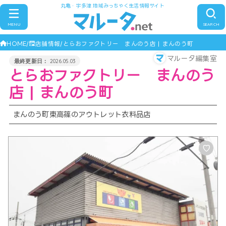
丸亀・宇多津 地域みっちゃく生活情報サイト
MENU
SEARCH
HOME
店舗情報
とらおファクトリー まんのう店 | まんのう町
マルータ編集室
2026.05.03
とらおファクトリー まんのう
店 | まんのう町
まんのう町東高篠のアウトレット衣料品店
♡