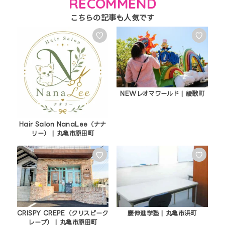
RECOMMEND
♡
♡
NEWレオマワールド | 綾歌町
Hair Salon NanaLee（ナナ
リー） | 丸亀市原田町
♡
♡
CRISPY CREPE（クリスピーク
慶伸進学塾 | 丸亀市浜町
レープ） | 丸亀市原田町