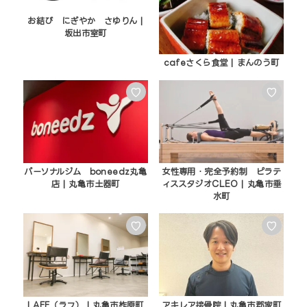
お結び にぎやか さゆりん |
坂出市室町
cafeさくら食堂 | まんのう町
♡
♡
パーソナルジム boneedz丸亀
女性専用・完全予約制 ピラテ
店 | 丸亀市土器町
ィススタジオCLEO | 丸亀市垂
水町
♡
♡
LAFF（ラフ） | 丸亀市柞原町
アキレア接骨院 | 丸亀市郡家町