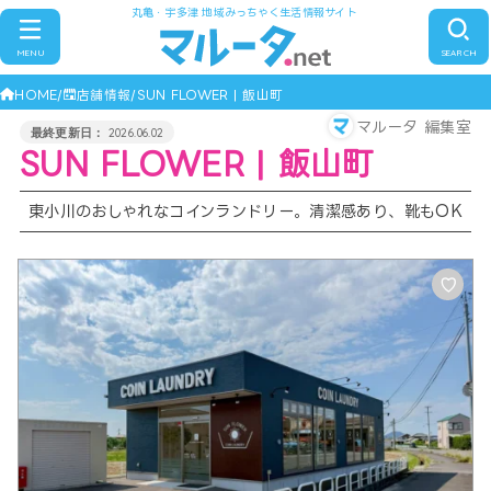
丸亀・宇多津 地域みっちゃく生活情報サイト
MENU
SEARCH
HOME
店舗情報
SUN FLOWER | 飯山町
マルータ 編集室
2026.06.02
SUN FLOWER | 飯山町
東小川のおしゃれなコインランドリー。清潔感あり、靴もOK
♡