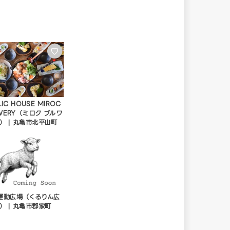
♡
LIC HOUSE MIROC
WERY（ミロク ブルワ
） | 丸亀市北平山町
運動広場（くるりん広
） | 丸亀市郡家町