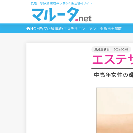
丸亀・宇多津 地域みっちゃく生活情報サイト
HOME
店舗情報
エステサロン アン | 丸亀市土器町
2026.05.06
エステ
中高年女性の