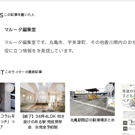
S
マルータ編集室
マルータ編集室です。丸亀市、宇多津町、その他香川県内のお
役に立つ情報をを発信しています。
ST
♡
♡
♡
のコラムを
【終了】34坪4LDK 吹き
丸亀駅周辺の駐車場まとめ
らっチ」っ
抜けのある家 完成見学
?
会 ※完全予約制