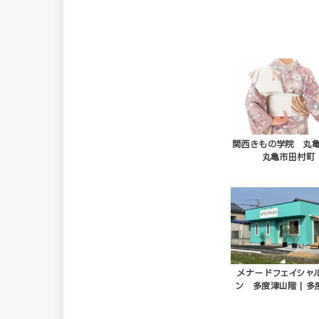
関西きもの学院 丸亀
丸亀市田村町
メナードフェイシャ
ン 多度津山階 | 多