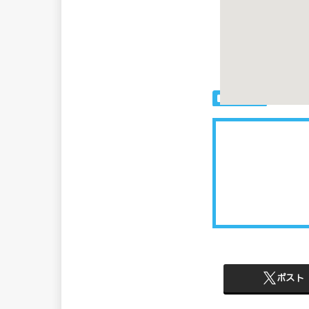
※各情報は実際
絡いただけると
店舗情報
ポスト