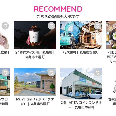
RECOMMEND
♡
♡
♡
教室 |
21時にアイス 香川丸亀店 |
行成建材 | 丸亀市郡家町
PUB
丸亀市土器町
BRE
リー
♡
♡
♡
ルサロ
Mus’Fam（ムゥズ・ファ
郡家
24h ATTA コインランドリ
度津町
ム） | 丸亀市柞原町
場
ー | 丸亀市中府町