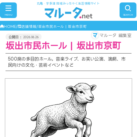
丸亀・宇多津 地域みっちゃく生活情報サイト
MENU
SEARCH
HOME
店舗情報
坂出市民ホール | 坂出市京町
マルータ 編集室
2026.06.26
坂出市民ホール | 坂出市京町
500席の多目的ホール。音楽ライブ、お笑い公演、演劇、市
民向けの文化・芸術イベントなど