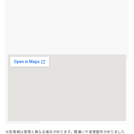
営業時間
ホワイエ・キッズコーナー9:00～17:00
定休日
火（祝日の場合は翌日）、12/29～1/3
無（近隣の市営駐車場または民間駐車場を
駐車場
利用）
喫煙
禁煙
https://www.city.sakaide.lg.jp/soshiki/
WEBサイト
bunkashinkou/siminhall.html
※各情報は実際と異なる場合があります。間違いや変更箇所がありました