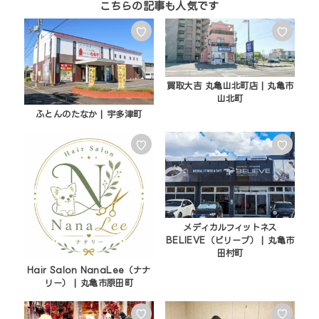
♡
♡
買取大吉 丸亀山北町店 | 丸亀市
山北町
ふとんのたなか | 宇多津町
♡
♡
メディカルフィットネス
BELIEVE（ビリーブ） | 丸亀市
田村町
Hair Salon NanaLee（ナナ
リー） | 丸亀市原田町
♡
♡