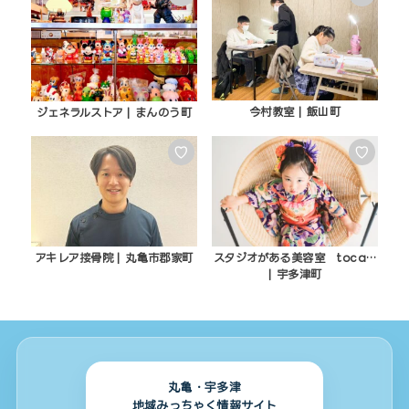
今村教室 | 飯山町
ジェネラルストア | まんのう町
♡
♡
アキレア接骨院 | 丸亀市郡家町
スタジオがある美容室 toca…
| 宇多津町
丸亀・宇多津
地域みっちゃく情報サイト