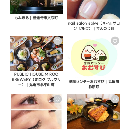
もみまる | 善通寺市文京町
nail salon solve（ネイルサロ
ン ソルヴ） | まんのう町
♡
♡
PUBLIC HOUSE MIROC
BREWERY（ミロク ブルワリ
里親センターおむすび | 丸亀市
ー） | 丸亀市北平山町
柞原町
♡
♡