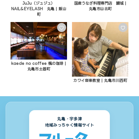
JuJu（ジュジュ）
国産うなぎ料理専門店 鰻城 |
NAIL&EYELASH 丸亀 | 飯山
丸亀市山北町
町
♡
♡
kaede no coffee 楓の珈琲 |
丸亀市土器町
カワイ音楽教室 | 丸亀市川西町
丸亀・宇多津
地域みっちゃく情報サイト