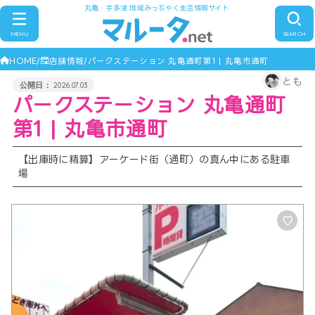
丸亀・宇多津 地域みっちゃく生活情報サイト
MENU
SEARCH
HOME
店舗情報
パークステーション 丸亀通町第1 | 丸亀市通町
とも
2026.07.03
パークステーション 丸亀通町
第1 | 丸亀市通町
【出庫時に精算】アーケード街（通町）の真ん中にある駐車
場
♡