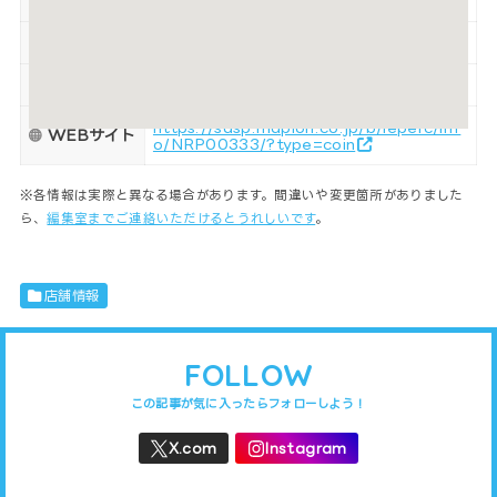
駐車場
11台
喫煙
禁煙
支払い方法
現金
https://sasp.mapion.co.jp/b/leperc/inf
WEBサイト
o/NRP00333/?type=coin
※各情報は実際と異なる場合があります。間違いや変更箇所がありました
ら、
編集室までご連絡いただけるとうれしいです
。
店舗情報
FOLLOW