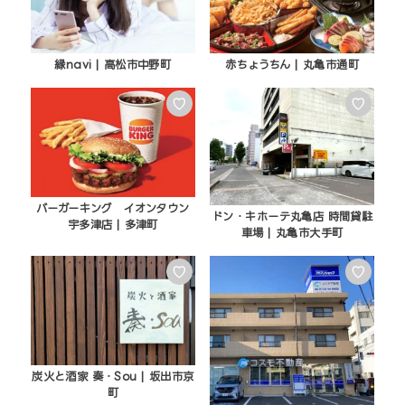
縁navi | 高松市中野町
赤ちょうちん | 丸亀市通町
♡
♡
バーガーキング イオンタウン
ドン・キホーテ丸亀店 時間貸駐
宇多津店 | 多津町
車場 | 丸亀市大手町
♡
♡
炭火と酒家 奏・Sou | 坂出市京
町