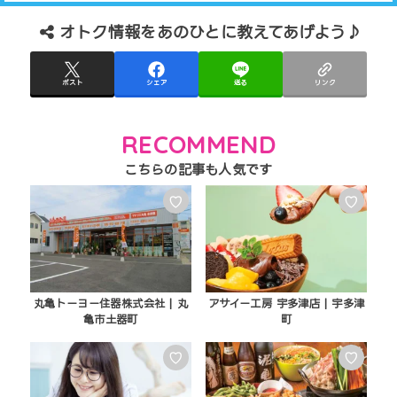
オトク情報をあのひとに教えてあげよう♪
ポスト
シェア
送る
リンク
RECOMMEND
♡
♡
丸亀トーヨー住器株式会社 | 丸
アサイー工房 宇多津店 | 宇多津
亀市土器町
町
♡
♡