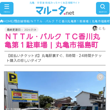
丸亀・宇多津 地域みっちゃく生活情報サイト
MENU
SEARCH
HOME
店舗情報
ＮＴＴル・パルク ＴＣ香川丸亀第１駐車場 | 丸亀市福島町
とも
2026.07.04
ＮＴＴル・パルク ＴＣ香川丸
亀第１駐車場 | 丸亀市福島町
【前払いチケット式】丸亀駅裏すぐ、8時間・24時間チケッ
ト購入の珍しいタイプ
♡