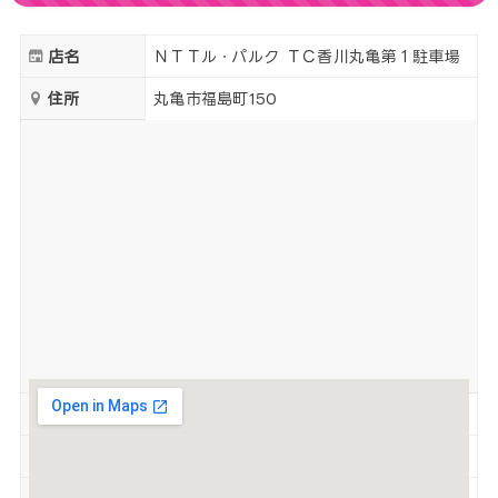
店名
ＮＴＴル・パルク ＴＣ香川丸亀第１駐車場
住所
丸亀市福島町150
営業時間
24時間営業
定休日
無休