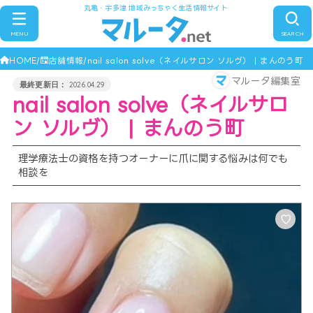
丸亀・宇多津 地域みっちゃく生活情報サイト
MENU
SEARCH
HOME
店舗情報
nail salon solve（ネイルサロン ソルヴ） | まんのう町
マルータ編集室
2026.04.29
nail salon solve（ネイルサロ
ン ソルヴ） | まんのう町
理学療法士の資格を持つオーナーに爪に関する悩みは何でも
相談を
♡