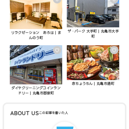
ザ・パーク 大手町 | 丸亀市大手
リラクゼーション あろは | ま
町
んのう町
♡
♡
赤ちょうちん | 丸亀市通町
ダイヤクリーニングコインラン
ドリー | 丸亀市郡家町
ABOUT US