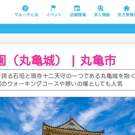
マルータとは
イベント
店舗情報
求人情報
空き家情
園（丸亀城） | 丸亀市
を誇る石垣と現存十二天守の一つである丸亀城を抱
民のウォーキングコースや憩いの場としても人気