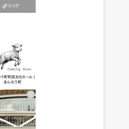
リンク
う町町民文化ホール |
まんのう町
♡