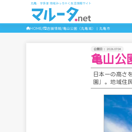
丸亀・宇多津 地域みっちゃく生活情報サイト
HOME
店舗情報
亀山公園（丸亀城） | 丸亀市
2026.07.04
亀山公
日本一の高さ
園」。地域住