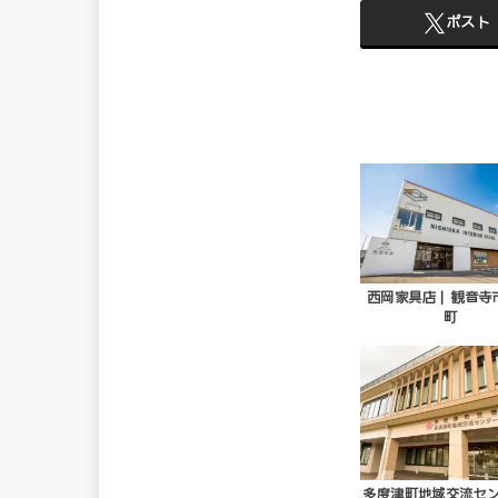
ポスト
西岡家具店 | 観音寺
町
多度津町地域交流セン