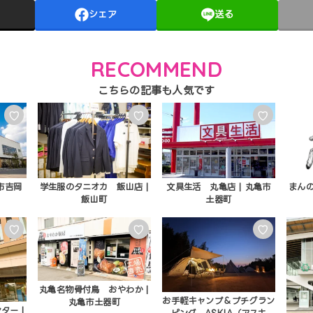
シェア
送る
RECOMMEND
♡
♡
♡
市吉岡
学生服のタニオカ 飯山店 |
文具生活 丸亀店 | 丸亀市
まんの
飯山町
土器町
♡
♡
♡
丸亀名物骨付鳥 おやわか |
お手軽キャンプ＆プチグラン
丸亀市土器町
ター |