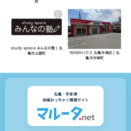
町
♡
♡
study space みんなの塾 | 丸
WASHハウス 丸亀今津店 | 丸
亀市土器町
亀市今津町
丸亀・宇多津
地域みっちゃく情報サイト