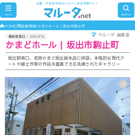
丸亀・宇多津 地域みっちゃく生活情報サイト
MENU
SEARCH
HOME
店舗情報
かまどホール | 坂出市駒止町
マルータ 編集室
2026.07.16
かまどホール | 坂出市駒止町
坂出駅南口、名物かまど坂出総本店に併設。本格的な現代ア
ートや郷土作家の作品を鑑賞できる洗練されたギャラリー
♡