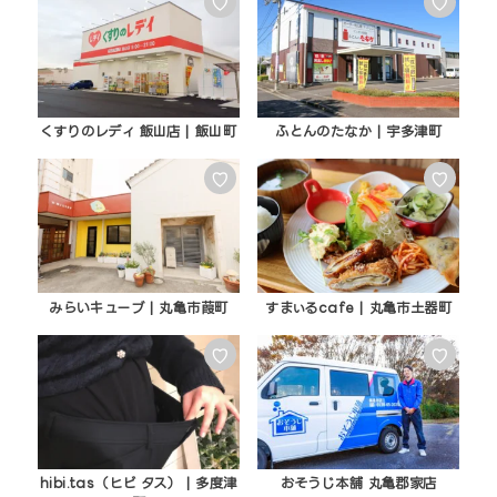
♡
♡
くすりのレディ 飯山店 | 飯山町
ふとんのたなか | 宇多津町
♡
♡
みらいキューブ | 丸亀市葭町
すまぃるcafe | 丸亀市土器町
♡
♡
hibi.tas（ヒビ タス） | 多度津
おそうじ本舗 丸亀郡家店