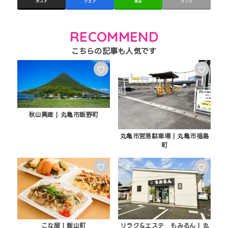
ポスト
シェア
送る
リンク
RECOMMEND
♡
♡
秋山興産 | 丸亀市飯野町
丸亀市営港駐車場 | 丸亀市福島
町
♡
♡
こな屋 | 飯山町
リラク＆エステ もみるん | 丸