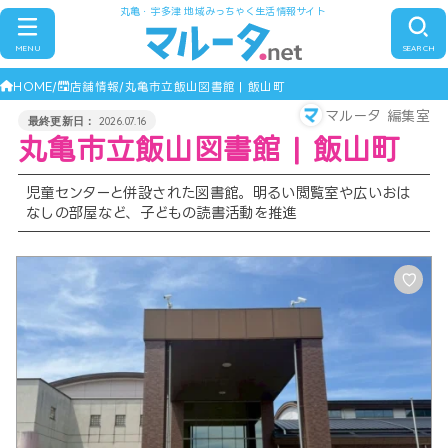
丸亀・宇多津 地域みっちゃく生活情報サイト
MENU
SEARCH
HOME
店舗情報
丸亀市立飯山図書館 | 飯山町
マルータ 編集室
2026.07.16
丸亀市立飯山図書館 | 飯山町
児童センターと併設された図書館。明るい閲覧室や広いおは
なしの部屋など、子どもの読書活動を推進
♡