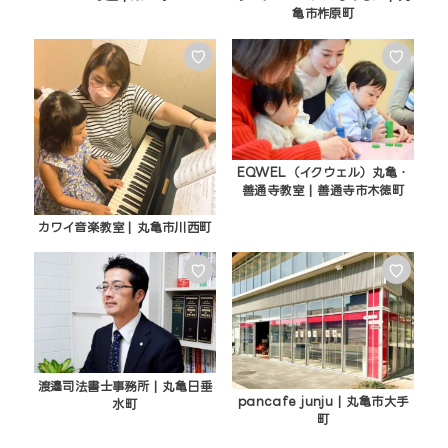
亀市柞原町
♡
♡
EQWEL（イクウェル）丸亀・
善通寺教室 | 善通寺市木徳町
カワイ音楽教室 | 丸亀市川西町
♡
♡
渡邉司法書士事務所 | 丸亀日垂
pancafe junju | 丸亀市大手
水町
町