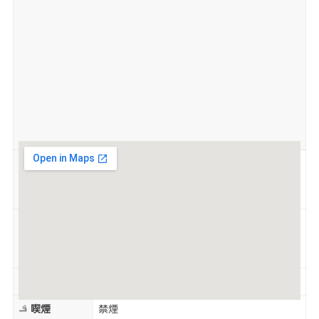
月～金9:30～18:00
土・日9:30～17:00
営業時間
祝日に開館の場合は土日の会館時間に準じ
る
第1・3・5月、毎月月末、国民の休日（土日
の場合は開館）、年末年始、図書整理期
定休日
間、警報発令時 ※小中学校の夏季休業中
は月、祝、月末も開館
駐車場
有
喫煙
禁煙