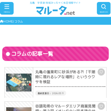
丸亀・宇多津 地域みっちゃく生活情報サイト
MENU
SEARCH
HOME
コラム
コラムの記事一覧
丸亀の蓬莱町に砂浜がある?!「干潮
♡
時に現れるレアな場所」というウワ
サを検証
2026.05.11
谷頭和希のマルータエリア商業見聞
♡