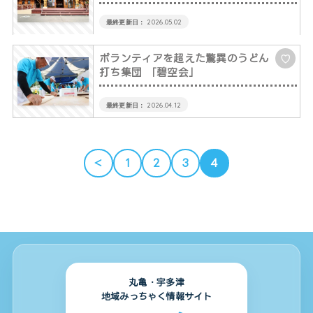
2026.05.02
ボランティアを超えた驚異のうどん
♡
打ち集団 「碧空会」
2026.04.12
＜
1
2
3
4
丸亀・宇多津
地域みっちゃく情報サイト