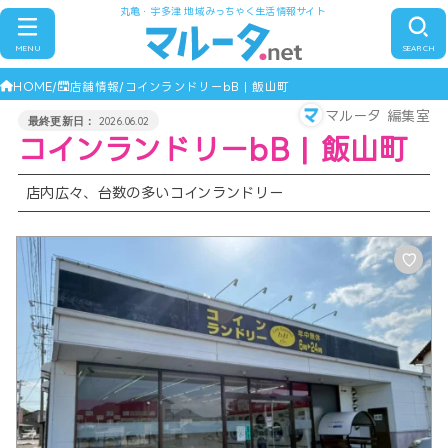
丸亀・宇多津 地域みっちゃく生活情報サイト
MENU
SEARCH
HOME
店舗情報
コインランドリーbB | 飯山町
マルータ 編集室
2026.06.02
コインランドリーbB | 飯山町
店内広々、台数の多いコインランドリー
♡