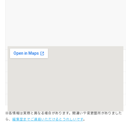
営業時間
6:00～24:00
定休日
無休
駐車場
有
喫煙
禁煙
支払い方法
現金
※各情報は実際と異なる場合があります。間違いや変更箇所がありました
ら、
編集室までご連絡いただけるとうれしいです
。