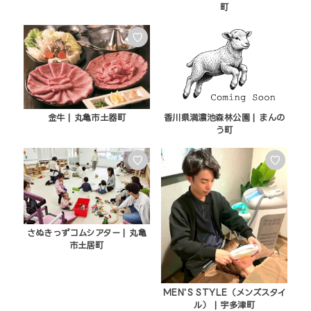
町
♡
金牛 | 丸亀市土器町
香川県満濃池森林公園 | まんの
う町
♡
♡
さぬきっずコムシアター | 丸亀
市土居町
MEN'S STYLE（メンズスタイ
ル） | 宇多津町