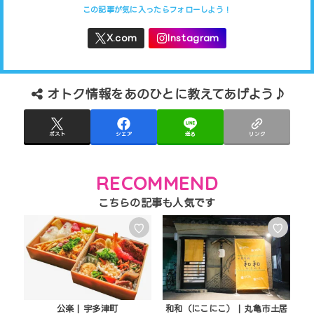
オトク情報をあのひとに教えてあげよう♪
ポスト
シェア
送る
リンク
RECOMMEND
♡
♡
公楽 | 宇多津町
和和（にこにこ） | 丸亀市土居