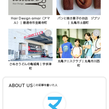
Hair Design amar（アマ
パンと焼き菓子のお店 ジプソ
ル） | 善通寺市金蔵寺町
| 丸亀市土器町
♡
♡
丸亀テニスクラブ | 丸亀市川西
さぬきうどんの亀城庵 | 宇多津
町
町
ABOUT US