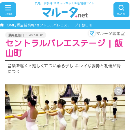
丸亀・宇多津 地域みっちゃく生活情報サイト
MENU
SEARCH
HOME
店舗情報
セントラルバレエステージ | 飯山町
マルータ編集室
2026.05.03
セントラルバレエステージ | 飯
山町
音楽を聴くと嬉しくてつい踊る子も キレイな姿勢と礼儀が身
につく
♡