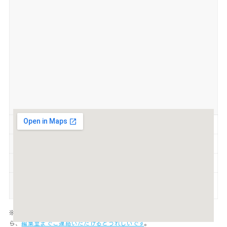
定休日
日
駐車場
20
喫煙
禁煙
SNS
Instagram
※各情報は実際と異なる場合があります。間違いや変更箇所がありました
ら、
編集室までご連絡いただけるとうれしいです
。