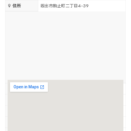
住所
坂出市駒止町二丁目4-39
営業時間
10:00～16:00
定休日
不定休
駐車場
有
喫煙
禁煙