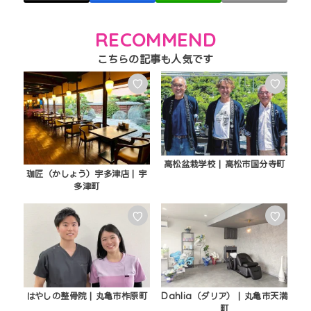
RECOMMEND
♡
♡
高松盆栽学校 | 高松市国分寺町
珈匠（かしょう）宇多津店 | 宇
多津町
♡
♡
はやしの整骨院 | 丸亀市柞原町
Dahlia（ダリア） | 丸亀市天満
町