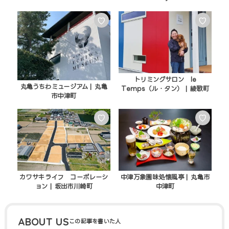
♡
♡
トリミングサロン le
丸亀うちわミュージアム | 丸亀
Temps（ル・タン） | 綾歌町
市中津町
♡
♡
カワサキライフ コーポレーシ
中津万象園味処懐風亭 | 丸亀市
ョン | 坂出市川崎町
中津町
ABOUT US