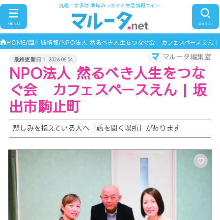
丸亀・宇多津 地域みっちゃく生活情報サイト
MENU
SEARCH
HOME
店舗情報
NPO法人 然るべき人生をつなぐ会 カフェスペースえん |
マルータ編集室
2026.06.04
NPO法人 然るべき人生をつな
ぐ会 カフェスペースえん | 坂
出市駒止町
悲しみを抱えている人へ「話を聞く場所」があります
♡