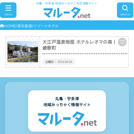
丸亀・宇多津 地域みっちゃく生活情報サイト
MENU
SEARCH
HOME
宿泊施設
リゾートホテル
大江戸温泉物語 ホテルレオマの森
|
♡
綾歌町
2026.06.26
丸亀・宇多津
地域みっちゃく情報サイト