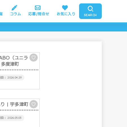
報
コラム
応募/問合せ
お気に入り
SEARCH
-LABO（ユニラ
♡
 多度津町
2026.04.29
眠り
| 宇多津町
♡
2026.05.03