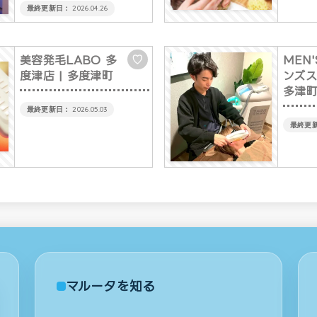
2026.04.26
美容発毛LABO 多
MEN'
♡
度津店
| 多度津町
ンズス
多津
2026.05.03
マルータを知る