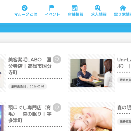
マルータとは
イベント
店舗情報
求人情報
空き家情
美容発毛LABO 国
Uni
♡
分寺店
| 高松市国分
ボ）
|
寺町
2026.05.03
頭ほぐし専門店（育
森の
♡
毛） 森の眠り
| 宇
多津町