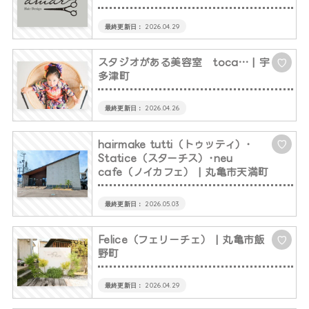
2026.04.29
スタジオがある美容室 toca…
| 宇
♡
多津町
2026.04.26
hairmake tutti（トゥッティ）･
♡
Statice（スターチス）･neu
cafe（ノイカフェ）
| 丸亀市天満町
2026.05.03
Felice（フェリーチェ）
| 丸亀市飯
♡
野町
2026.04.29