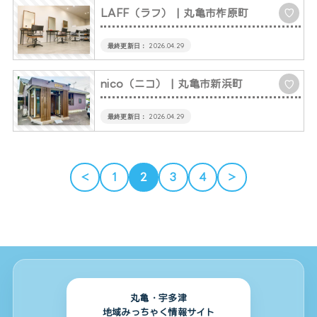
LAFF（ラフ）
| 丸亀市柞原町
♡
2026.04.29
nico（ニコ）
| 丸亀市新浜町
♡
2026.04.29
＜
1
2
3
4
＞
丸亀・宇多津
地域みっちゃく情報サイト