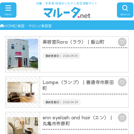
丸亀・宇多津 地域みっちゃく生活情報サイト
MENU
SEARCH
HOME
美容・サロン
美容室
美容室Rara（ララ）
| 飯山町
♡
2026.05.03
Lampe（ランプ）
| 善通寺市原田
♡
町
2026.04.29
enn eyelash and hair（エン）
|
♡
丸亀市柞原町