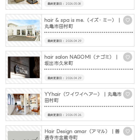
2026.05.08
hair & spa is me.（イズ・ミー）
|
♡
丸亀市田村町
2026.04.29
hair salon NAGOMI（ナゴミ）
|
♡
坂出市久米町
2026.04.29
YYhair（ワイワイヘアー）
| 丸亀市
♡
田村町
2026.05.26
Hair Design amar（アマル）
| 善
♡
通寺市金蔵寺町