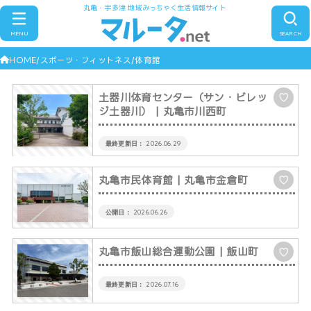
丸亀・宇多津 地域みっちゃく生活情報サイト
MENU
SEARCH
HOME
スポーツ・フィットネス
体育館
土器川体育センター（サン・ビレッ
♡
ジ土器川）
| 丸亀市川西町
2026.06.29
丸亀市民体育館
| 丸亀市金倉町
♡
2026.06.26
丸亀市飯山総合運動公園
| 飯山町
♡
2026.07.16