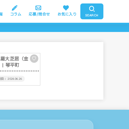
報
コラム
応募/問合せ
お気に入り
SEARCH
毘羅大芝居（金
♡
）
| 琴平町
2026.06.26