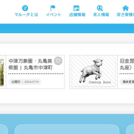
マルータとは
イベント
店舗情報
求人情報
空き家情
中津万象園・丸亀美
旧金
♡
術館
| 丸亀市中津町
丸座
2026.07.14