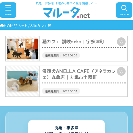
丸亀・宇多津 地域みっちゃく生活情報サイト
MENU
SEARCH
HOME
ペット
犬猫カフェ等
猫カフェ 讃岐neko
| 宇多津町
♡
2026.06.05
保護犬ANELLA CAFE（アネラカフ
♡
ェ）丸亀店
| 丸亀市土器町
2026.05.03
丸亀・宇多津