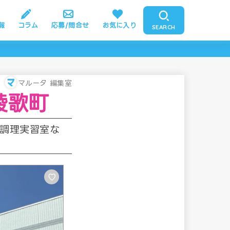
報
コラム
応募/問合せ
お気に入り
SEARCH
マルータ 編集室
綾歌町
や調理実習室な
♡