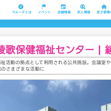
マルータとは
イベント
店舗情報
求人情報
空き家情
綾歌保健福祉センター | 
福祉活動の拠点として利用される公共施設。会議室
民のさまざまな活動に