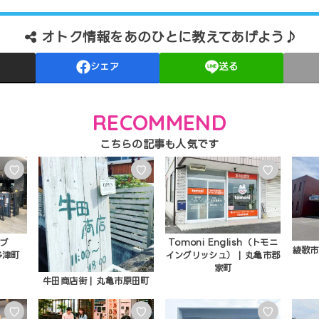
オトク情報をあのひとに教えてあげよう♪
シェア
送る
RECOMMEND
♡
♡
♡
ラブ
Tomoni English（トモニ
綾歌市
多津町
イングリッシュ） | 丸亀市郡
家町
牛田商店街 | 丸亀市原田町
♡
♡
♡