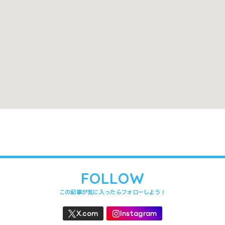
禁煙
https://www.mcf1976.org/facility/hoken
l
と異なる場合があります。間違いや変更箇所がありましたら、
うれしいです
。
FOLLOW