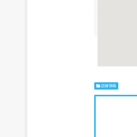
喫煙
WEBサイト
※各情報は実際
絡いただけると
店舗情報