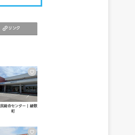
リンク
♡
民総合センター | 綾歌
町
♡