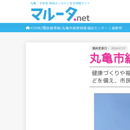
丸亀・宇多津 地域みっちゃく生活情報サイト
HOME
店舗情報
丸亀市綾歌保健福祉センター | 綾歌町
2026.07.27
丸亀市
健康づくりや
どを備え、市