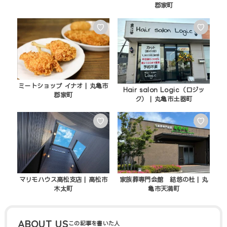
郡家町
♡
♡
ミートショップ イナオ | 丸亀市
Hair salon Logic（ロジッ
郡家町
ク） | 丸亀市土器町
♡
♡
マリモハウス高松支店 | 高松市
家族葬専門会館 結悠の杜 | 丸
木太町
亀市天満町
ABOUT US