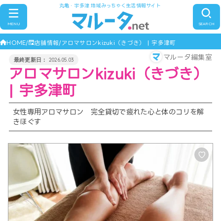
丸亀・宇多津 地域みっちゃく生活情報サイト
MENU
SEARCH
HOME
店舗情報
アロマサロンkizuki（きづき） | 宇多津町
マルータ編集室
2026.05.03
アロマサロンkizuki（きづき）
| 宇多津町
女性専用アロマサロン 完全貸切で疲れた心と体のコリを解
きほぐす
♡