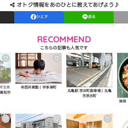
オトク情報をあのひとに教えてあげよう♪
シェア
送る
RECOMMEND
♡
♡
♡
アマミホ
寺西共育塾 | 宇多津町
丸亀駅 宗古町駐車場 | 丸亀
 高松市
市宗古町
海侍
♡
♡
♡