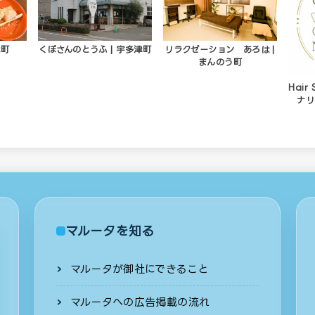
津町
くぼさんのとうふ | 宇多津町
リラクゼーション あろは |
まんのう町
Hair
ナリ
マルータを知る
マルータが御社にできること
マルータへの広告掲載の流れ