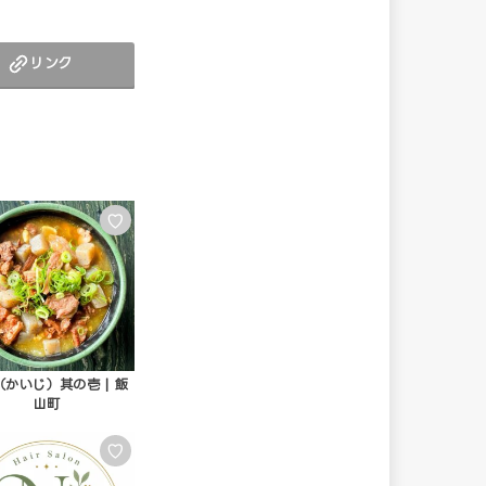
リンク
♡
（かいじ）其の壱 | 飯
山町
♡