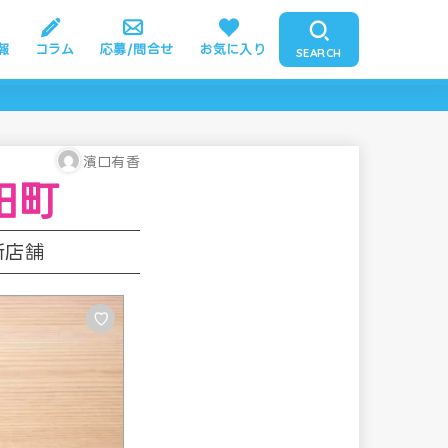
報
コラム
応募/問合せ
お気に入り
SEARCH
濱口有香
田町
新店舗
♡