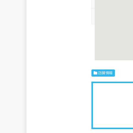
喫煙
WEBサイト
※各情報は実際
絡いただけると
店舗情報