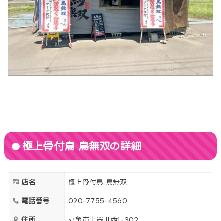
極上骨付鳥 鳥無双の詳細
店名
極上骨付鳥 鳥無双
電話番号
090-7755-4560
住所
丸亀市土器町西1-302