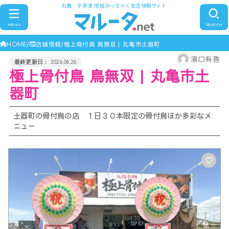
丸亀・宇多津 地域みっちゃく生活情報サイト
MENU
SEARCH
HOME
店舗情報
極上骨付鳥 鳥無双 | 丸亀市土器町
濱口有香
2026.06.26
極上骨付鳥 鳥無双 | 丸亀市土
器町
土器町の骨付鳥の店 １日３０本限定の骨付鳥ほか多彩なメ
ニュー
♡