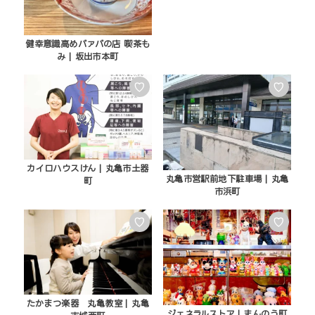
健幸意識高めバァバの店 喫茶も
み | 坂出市本町
♡
♡
カイロハウスけん | 丸亀市土器
丸亀市営駅前地下駐車場 | 丸亀
町
市浜町
♡
♡
たかまつ楽器 丸亀教室 | 丸亀
ジェネラルストア | まんのう町