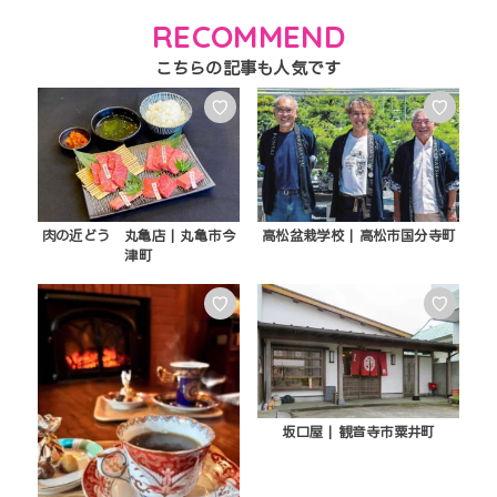
RECOMMEND
♡
♡
肉の近どう 丸亀店 | 丸亀市今
高松盆栽学校 | 高松市国分寺町
津町
♡
♡
坂口屋 | 観音寺市粟井町