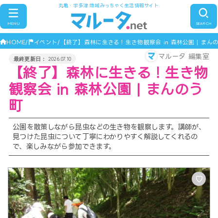
丸亀・宇多津 地域みっちゃく生活情報サイト
MENU
SEARCH
HOME
イベント
【終了】森林に生きる！生き物観察会 in 森林公園 | まん
マルータ 編集室
2026.07.10
【終了】森林に生きる！生き物
観察会 in 森林公園 | まんのう
町
公園を散策しながら昆虫などの生き物を観察します。講師が、
見つけた昆虫について丁寧にわかりやすく解説してくれるの
で、楽しみながら参加できます。
♡