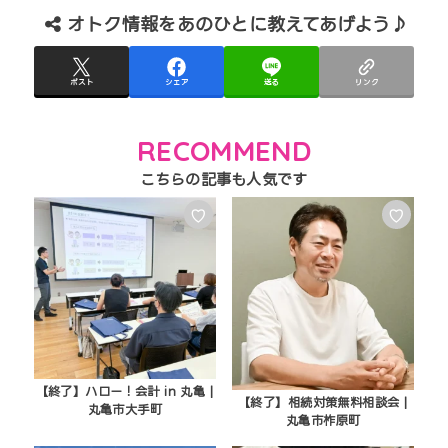
オトク情報をあのひとに教えてあげよう♪
ポスト
シェア
送る
リンク
RECOMMEND
♡
♡
【終了】ハロー！会計 in 丸亀 |
【終了】相続対策無料相談会 |
丸亀市大手町
丸亀市柞原町