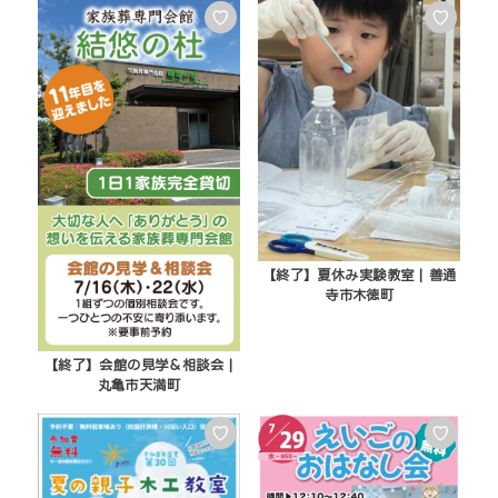
♡
♡
【終了】夏休み実験教室 | 善通
寺市木徳町
【終了】会館の見学＆相談会 |
丸亀市天満町
♡
♡