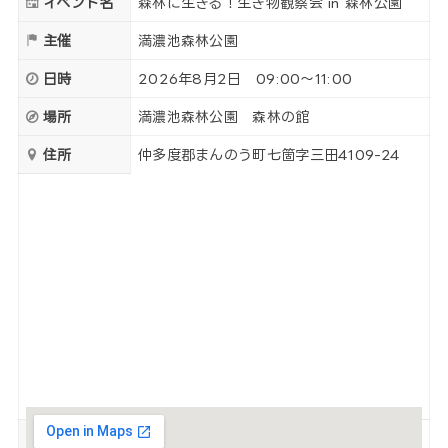
イベント名
森林に生きる！生き物観察会 in 森林公園
主催
満濃池森林公園
日時
2026年8月2日 09:00〜11:00
場所
満濃池森林公園 森林の館
住所
仲多度郡まんのう町七箇字三田4109-24
参加費
無料