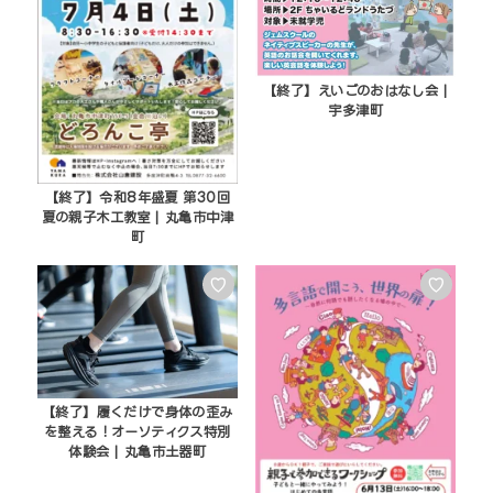
【終了】えいごのおはなし会 |
宇多津町
【終了】令和8年盛夏 第30回
夏の親子木工教室 | 丸亀市中津
町
♡
♡
【終了】履くだけで身体の歪み
を整える！オーソティクス特別
体験会 | 丸亀市土器町