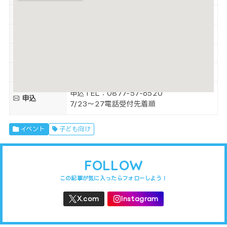
定員
20人
駐車場
有
詳細URL
https://mannou-mori.com/
TEL
0877-57-6520
申込TEL：
0877-57-6520
申込
7/23～27電話受付先着順
イベント
子ども向け
FOLLOW