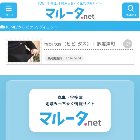
丸亀・宇多津 地域みっちゃく生活情報サイト
MENU
SEARCH
HOME
からだケア
ダイエット
hibi.tas（ヒビ タス）
| 多度津町
♡
2026.06.04
丸亀・宇多津
地域みっちゃく情報サイト